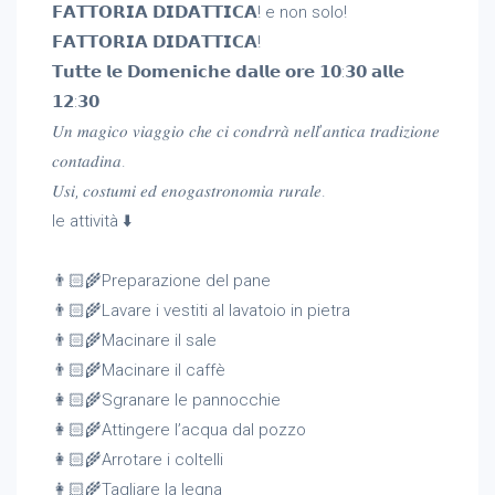
𝗙𝗔𝗧𝗧𝗢𝗥𝗜𝗔 𝗗𝗜𝗗𝗔𝗧𝗧𝗜𝗖𝗔! e non solo!
𝗙𝗔𝗧𝗧𝗢𝗥𝗜𝗔 𝗗𝗜𝗗𝗔𝗧𝗧𝗜𝗖𝗔!
𝗧𝘂𝘁𝘁𝗲 𝗹𝗲 𝗗𝗼𝗺𝗲𝗻𝗶𝗰𝗵𝗲 𝗱𝗮𝗹𝗹𝗲 𝗼𝗿𝗲 𝟭𝟬:𝟯𝟬 𝗮𝗹𝗹𝗲
𝟭𝟮:𝟯𝟬
𝑈𝑛 𝑚𝑎𝑔𝑖𝑐𝑜 𝑣𝑖𝑎𝑔𝑔𝑖𝑜 𝑐ℎ𝑒 𝑐𝑖 𝑐𝑜𝑛𝑑𝑟𝑟𝑎̀ 𝑛𝑒𝑙𝑙’𝑎𝑛𝑡𝑖𝑐𝑎 𝑡𝑟𝑎𝑑𝑖𝑧𝑖𝑜𝑛𝑒
𝑐𝑜𝑛𝑡𝑎𝑑𝑖𝑛𝑎.
𝑈𝑠𝑖, 𝑐𝑜𝑠𝑡𝑢𝑚𝑖 𝑒𝑑 𝑒𝑛𝑜𝑔𝑎𝑠𝑡𝑟𝑜𝑛𝑜𝑚𝑖𝑎 𝑟𝑢𝑟𝑎𝑙𝑒.
le attività ⬇️
👨🏻🌾Preparazione del pane
👨🏻🌾Lavare i vestiti al lavatoio in pietra
👨🏻🌾Macinare il sale
👨🏻🌾Macinare il caffè
👩🏻🌾Sgranare le pannocchie
👩🏻🌾Attingere l’acqua dal pozzo
👩🏻🌾Arrotare i coltelli
👩🏻🌾Tagliare la legna