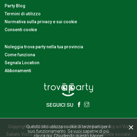
Party Blog
Termini di utilizzo
Normativa sulla privacy e sui cookie
Consenti cookie
Noleggia trova party nella tua provincia
Come funziona
Segnala Location
Abbonamenti
SEGUICI SU
×
Copyrights © 2026 Copyrights 2022 Cool Web Agency srl Via
Questo sito utilizza cookie di terze parti per il
suo funzionamento. Se vuoi saperne di più
Sabato Visco 20, Salerno P.Iva 04936830654 - Capitale sociale:
clicca qui
. Chiudendo questo banner