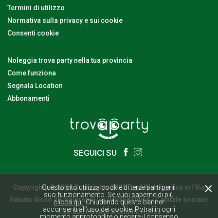
Termini di utilizzo
Normativa sulla privacy e sui cookie
Consenti cookie
Noleggia trova party nella tua provincia
Come funziona
Segnala Location
Abbonamenti
SEGUICI SU
×
Questo sito utilizza cookie di terze parti per il
Copyrights © 2026 Copyrights 2022 Cool Web Agency srl Via
suo funzionamento. Se vuoi saperne di più
Sabato Visco 20, Salerno P.Iva 04936830654 - Capitale sociale:
clicca qui
. Chiudendo questo banner
acconsenti all’uso dei cookie. Potrai in ogni
€ 20.000
Privacy & Cookie Policy
momento approfondire o negare il consenso