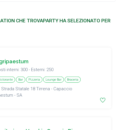
LOCATION CHE TROVAPARTY HA SELEZIONATO PER
gripaestum
sti interni: 300 - Esterni: 250
istorante
Bar
Pizzeria
Lounge Bar
Braceria
Strada Statale 18 Tirrena - Capaccio
aestum - SA