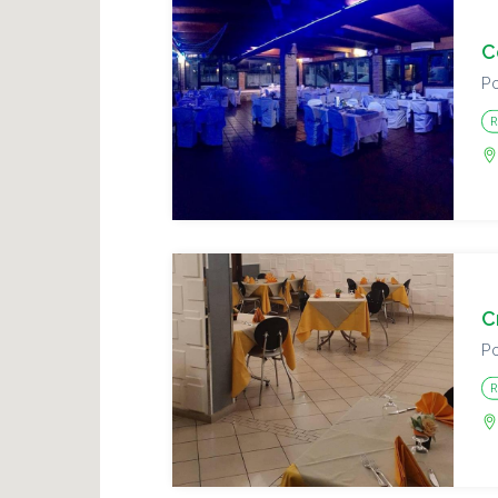
C
Po
R
C
Po
R