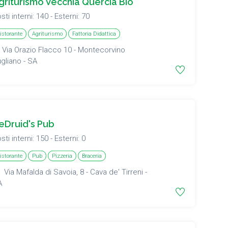
griturismo Vecchia Quercia Bio
sti interni: 140 - Esterni: 70
istorante
Agriturismo
Fattoria Didattica
Via Orazio Flacco 10 - Montecorvino
gliano - SA
eDruid's Pub
sti interni: 150 - Esterni: 0
istorante
Pub
Pizzeria
Braceria
Via Mafalda di Savoia, 8 - Cava de' Tirreni -
A