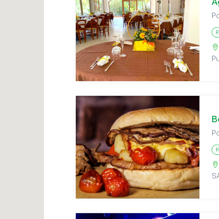
A
Po
R
Pu
B
Po
R
S