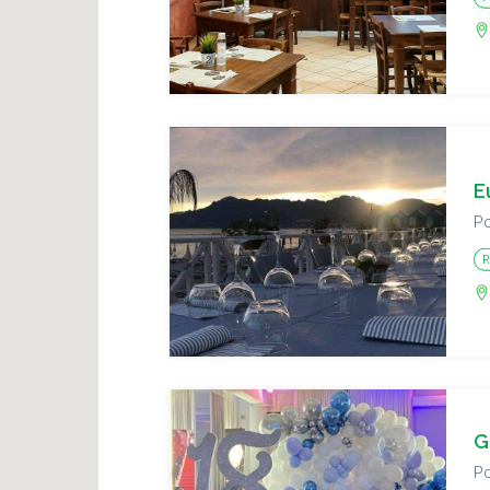
E
Po
R
G
Po