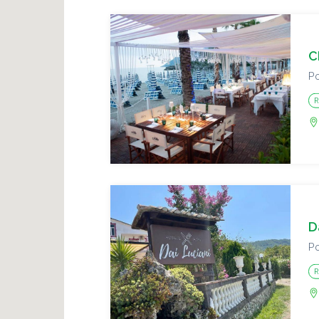
C
Po
R
D
Po
R