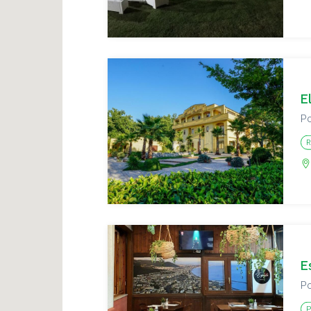
E
Po
R
E
Po
P