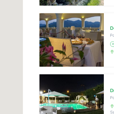
D
Po
R
D
Po
Sa