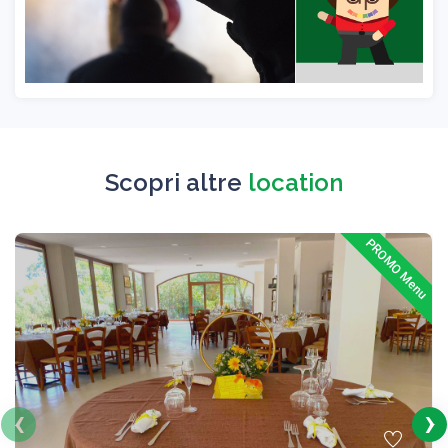
Scopri altre
location
PROMO Menu
‹
›