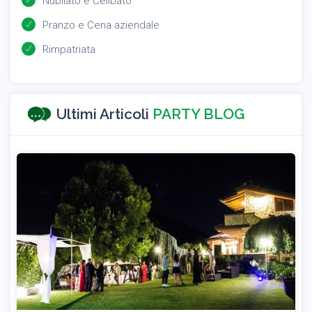
Nubilato e Celibato
Pranzo e Cena aziendale
Rimpatriata
Ultimi Articoli
PARTY BLOG