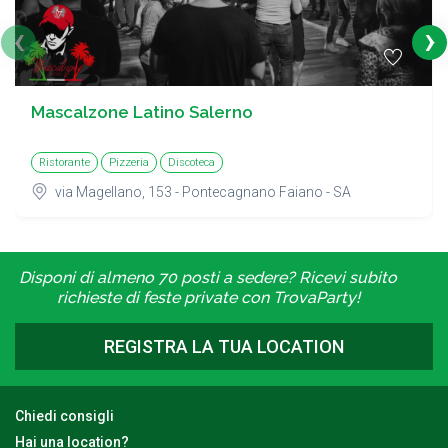
‹
›
Mascalzone Latino Salerno
Ristorante
Pizzeria
Discoteca
via Magellano, 153 - Pontecagnano Faiano - SA
Disponi di almeno 70 posti a sedere? Ricevi subito
richieste di feste private con TrovaParty!
REGISTRA LA TUA LOCATION
Chiedi consigli
Hai una location?