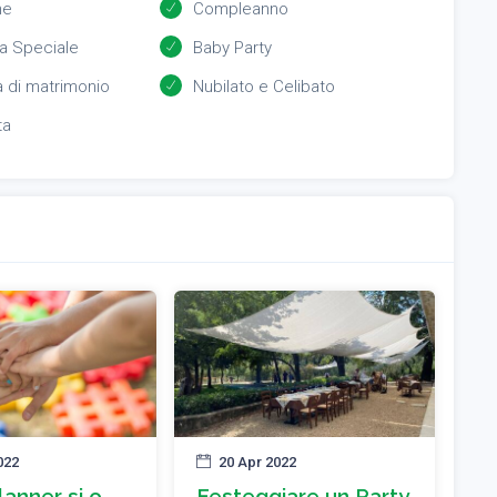
ne
Compleanno
a Speciale
Baby Party
 di matrimonio
Nubilato e Celibato
ta
022
20 Apr 2022
anner si o
Festeggiare un Party