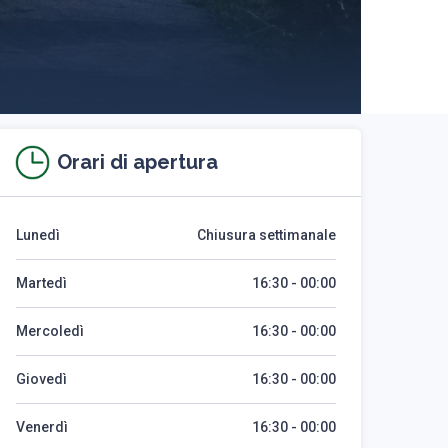
Orari di apertura
Lunedì
Chiusura settimanale
Martedì
16:30 - 00:00
Mercoledì
16:30 - 00:00
Giovedì
16:30 - 00:00
Venerdì
16:30 - 00:00