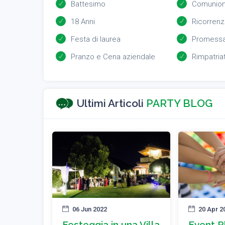
Battesimo
Comunio
18 Anni
Ricorrenz
Festa di laurea
Promessa
Pranzo e Cena aziendale
Rimpatria
Ultimi Articoli
PARTY BLOG
06 Jun 2022
20 Apr 2
Festeggia in una Villa
Event Pl