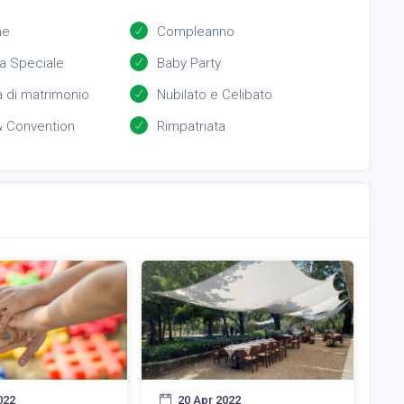
ne
Compleanno
a Speciale
Baby Party
 di matrimonio
Nubilato e Celibato
& Convention
Rimpatriata
022
20 Apr 2022