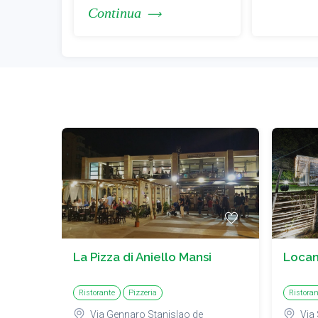
Continua
La Pizza di Aniello Mansi
Locan
Ristorante
Pizzeria
Ristoran
Via Gennaro Stanislao de
Via