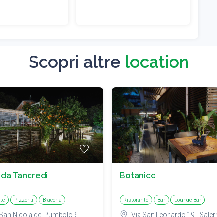
Scopri altre
location
da Tancredi
Botanico
te
Pizzeria
Braceria
Ristorante
Bar
Lounge Bar
 San Nicola del Pumbolo 6 -
Via San Leonardo 19 - Saler