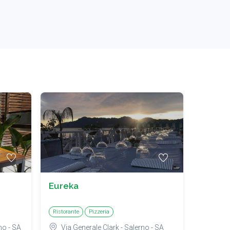
Eureka
Ristorante
Pizzeria
Stabilimento balneare
no - SA
Via Generale Clark - Salerno - SA