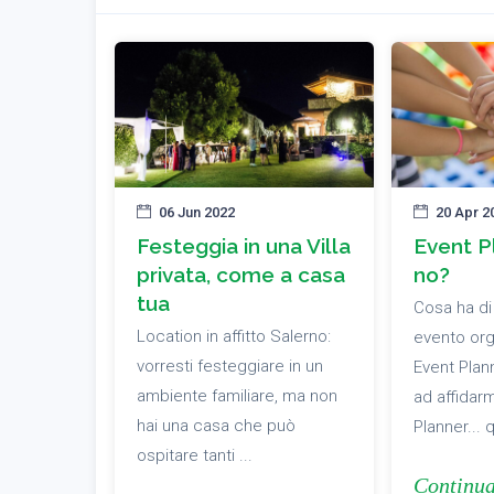
06 Jun 2022
20 Apr 2
Festeggia in una Villa
Event Pl
privata, come a casa
no?
tua
Cosa ha di
Location in affitto Salerno:
evento org
vorresti festeggiare in un
Event Pla
ambiente familiare, ma non
ad affidarm
hai una casa che può
Planner... 
ospitare tanti ...
Continu